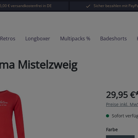
5,00 € versandkostenfrei in DE
Sicher bezahlen mit PayPa
-Retros
Longboxer
Multipacks %
Badeshorts
ma Mistelzweig
29,95 €
Preise inkl. Mw
Sofort verfüg
auswähl
Farbe