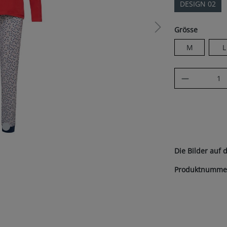
DESIGN 02
auswäh
Grösse
M
L
Produkt A
Die Bilder auf 
Produktnumme