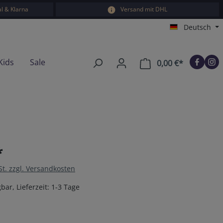
l & Klarna
Versand mit DHL
Deutsch
Kids
Sale
0,00 €*
Warenkorb e
*
St. zzgl. Versandkosten
bar, Lieferzeit: 1-3 Tage
en