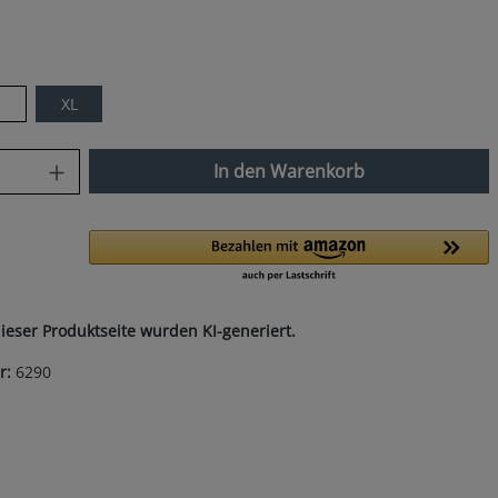
len
XL
nzahl: Gib den gewünschten Wert ein od
In den Warenkorb
dieser Produktseite wurden KI-generiert.
r:
6290