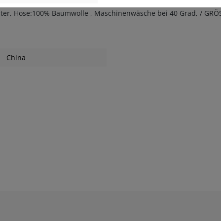
r, Hose:100% Baumwolle , Maschinenwäsche bei 40 Grad, / GRÖSSEN:
China