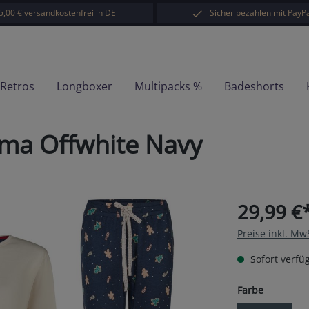
5,00 € versandkostenfrei in DE
Sicher bezahlen mit PayPa
-Retros
Longboxer
Multipacks %
Badeshorts
ma Offwhite Navy
29,99 €
Preise inkl. Mw
Sofort verfüg
auswähl
Farbe