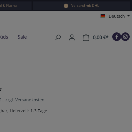
l & Klarna
Versand mit DHL
Deutsch
Kids
Sale
0,00 €*
Warenkorb e
*
St. zzgl. Versandkosten
bar, Lieferzeit: 1-3 Tage
en