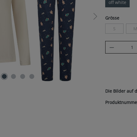
off white
auswäh
Grösse
S
(Diese Option 
(
Produkt A
Die Bilder auf 
Produktnumme