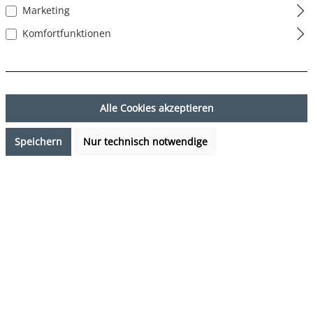
Marketing
Komfortfunktionen
Alle Cookies akzeptieren
Speichern
Nur technisch notwendige
29,99 €*
Preise inkl. MwSt. zzgl. Versandkosten
Sofort verfügbar, Lieferzeit: 1-3 Tage
auswählen
Farbe
Rentier - Reindeer