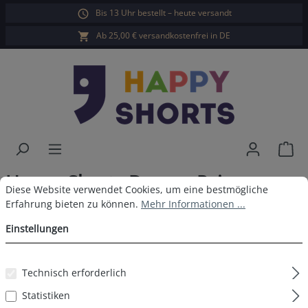
Bis 13 Uhr bestellt – heute versandt
alt springen
Ab 25,00 € versandkostenfrei in DE
War
Happy Shorts Damen Pyjama
Cookie-Voreinstellungen
Diese Website verwendet Cookies, um eine bestmögliche Erfahrun
Diese Website verwendet Cookies, um eine bestmögliche
Rentier
Erfahrung bieten zu können.
Mehr Informationen ...
Einstellungen
Technisch erforderlich
Bildergalerie überspringen
Statistiken