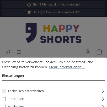
Bis 13 Uhr bestellt – heute versandt
alt springen
Ab 25,00 € versandkostenfrei in DE
War
Cookie-Voreinstellungen
Diese Website verwendet Cookies, um eine bestmögliche Erfahrun
Happy Shorts Damen Pyjama
Diese Website verwendet Cookies, um eine bestmögliche
Erfahrung bieten zu können.
Mehr Informationen ...
Weihnachtsmotive
Einstellungen
Technisch erforderlich
Bildergalerie überspringen
Statistiken
Marketing