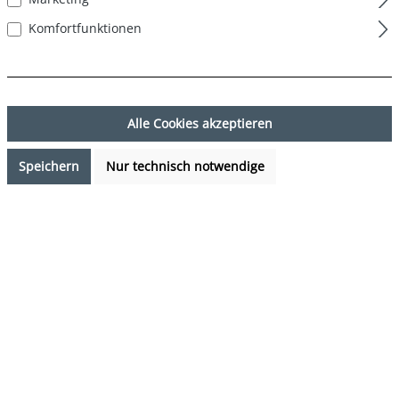
Komfortfunktionen
Alle Cookies akzeptieren
Speichern
Nur technisch notwendige
29,99 €*
Preise inkl. MwSt. zzgl. Versandkosten
Verfügbarkeit anfragen
auswählen
Farbe
Weihnachtsmotive - Christmas motifs
(Diese Option ist zurzeit nicht verfügbar.)