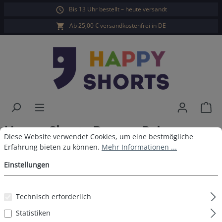
Bis 13 Uhr bestellt – heute versandt
alt springen
Ab 25,00 € versandkostenfrei in DE
War
Happy Shorts Damen Pyjama
Cookie-Voreinstellungen
Diese Website verwendet Cookies, um eine bestmögliche Erfahrun
Diese Website verwendet Cookies, um eine bestmögliche
Zuckerstange
Erfahrung bieten zu können.
Mehr Informationen ...
Einstellungen
Technisch erforderlich
Bildergalerie überspringen
Statistiken