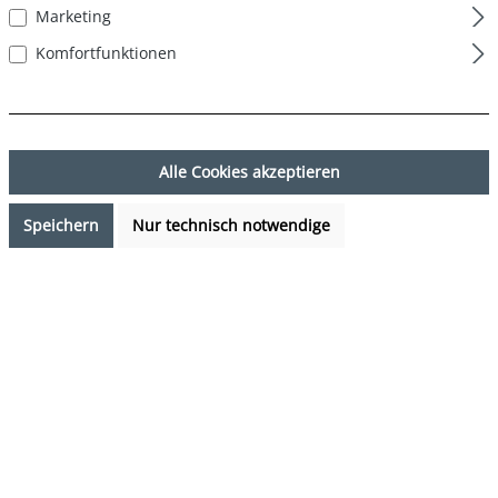
Marketing
Komfortfunktionen
Alle Cookies akzeptieren
Speichern
Nur technisch notwendige
20,97 €*
%
29,95 €*
(29.98% gespart)
Preise inkl. MwSt. zzgl. Versandkosten
Sofort verfügbar, Lieferzeit: 1-3 Tage
auswählen
Farbe
DESIGN 01