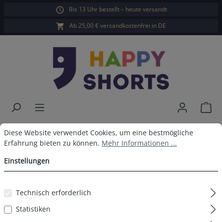
Bis 13 Uhr bestellt – heute versandt
alt springen
Ab 25,00 € versandkostenfrei in DE
War
Happy Shorts Damen Sleepshirt
Cookie-Voreinstellungen
Diese Website verwendet Cookies, um eine bestmögliche Erfahrun
Diese Website verwendet Cookies, um eine bestmögliche
Erfahrung bieten zu können.
Mehr Informationen ...
Nikolaus
Einstellungen
Technisch erforderlich
Bildergalerie überspringen
Statistiken