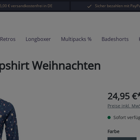
5,00 € versandkostenfrei in DE
Sicher bezahlen mit PayPa
-Retros
Longboxer
Multipacks %
Badeshorts
pshirt Weihnachten
24,95 €
Preise inkl. Mw
Sofort verfüg
auswähl
Farbe