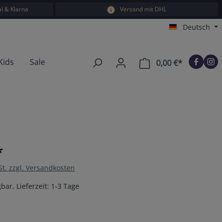
l & Klarna
Versand mit DHL
Deutsch
Kids
Sale
0,00 €*
Warenkorb e
*
St. zzgl. Versandkosten
bar, Lieferzeit: 1-3 Tage
en