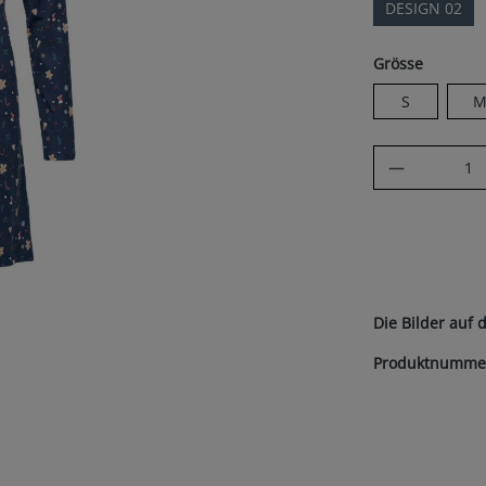
DESIGN 02
auswäh
Grösse
S
Produkt A
Die Bilder auf 
Produktnumme