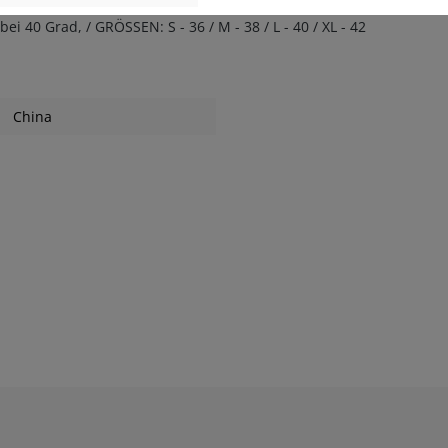
0 Grad, / GRÖSSEN: S - 36 / M - 38 / L - 40 / XL - 42
China