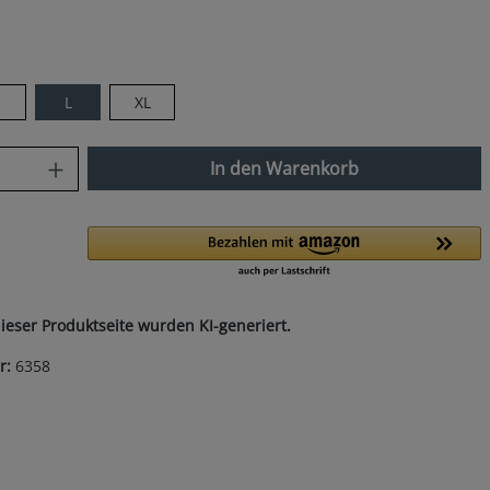
len
M
L
XL
nzahl: Gib den gewünschten Wert ein od
In den Warenkorb
dieser Produktseite wurden KI-generiert.
r:
6358