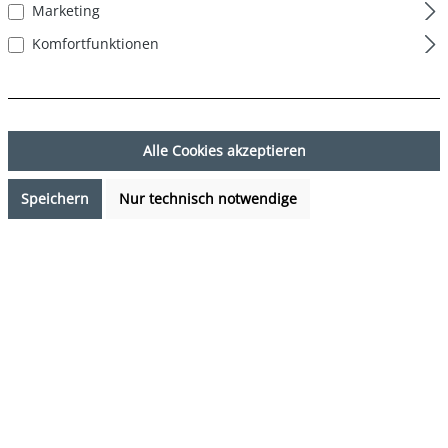
Marketing
Komfortfunktionen
Alle Cookies akzeptieren
Speichern
Nur technisch notwendige
23,99 €*
%
29,99 €*
(20.01% gespart)
Preise inkl. MwSt. zzgl. Versandkosten
Sofort verfügbar, Lieferzeit: 1-3 Tage
auswählen
Farbe
rot
auswählen
Grösse