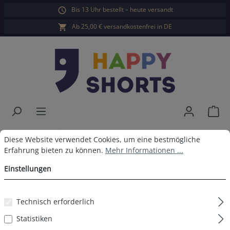
Bis 13 Uhr bestellt – heute versandt
alt springen
Ab 25,00 € versandkostenfrei in DE
War
Happy Shorts Herren Pyjama Rot
Cookie-Voreinstellungen
Diese Website verwendet Cookies, um eine bestmögliche Erfahrun
Diese Website verwendet Cookies, um eine bestmögliche
Erfahrung bieten zu können.
Mehr Informationen ...
Einstellungen
Bildergalerie überspringen
Technisch erforderlich
Statistiken