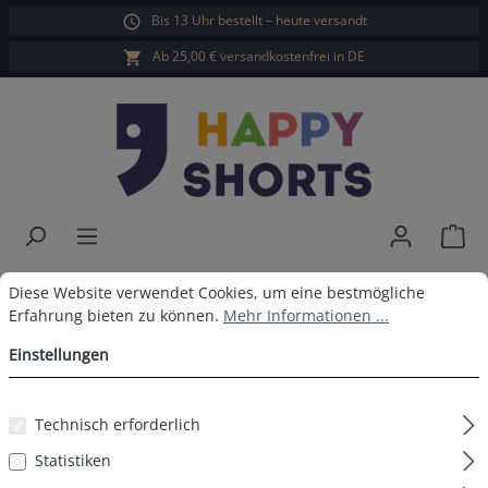
Bis 13 Uhr bestellt – heute versandt
alt springen
Ab 25,00 € versandkostenfrei in DE
War
Happy Shorts Herren Pyjamahose
Cookie-Voreinstellungen
Diese Website verwendet Cookies, um eine bestmögliche Erfahrun
Diese Website verwendet Cookies, um eine bestmögliche
Erfahrung bieten zu können.
Mehr Informationen ...
Rentier
Einstellungen
Technisch erforderlich
Bildergalerie überspringen
Statistiken