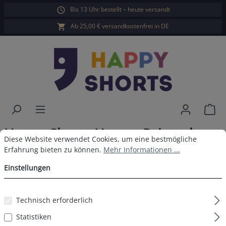
Bis 13 Uhr bestellt – heute versandt
alt springen
Ab 25,00 € versandkostenfrei in DE
War
Happy Shorts Herren Pyjamahose
Cookie-Voreinstellungen
Diese Website verwendet Cookies, um eine bestmögliche Erfahrun
Diese Website verwendet Cookies, um eine bestmögliche
Zuckerstange
Erfahrung bieten zu können.
Mehr Informationen ...
Einstellungen
Technisch erforderlich
Bildergalerie überspringen
Statistiken