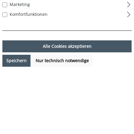
Marketing
Komfortfunktionen
Alle Cookies akzeptieren
Speichern
Nur technisch notwendige
13,99 €*
%
19,99 €*
(30.02% gespart)
Preise inkl. MwSt. zzgl. Versandkosten
Sofort verfügbar, Lieferzeit: 1-3 Tage
auswählen
Farbe
Zuckerstange - Candy cane