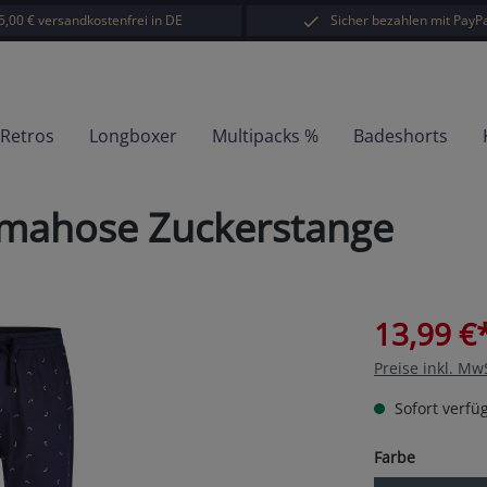
5,00 € versandkostenfrei in DE
Sicher bezahlen mit PayPa
-Retros
Longboxer
Multipacks %
Badeshorts
amahose Zuckerstange
13,99 €
Preise inkl. Mw
Sofort verfüg
auswähl
Farbe