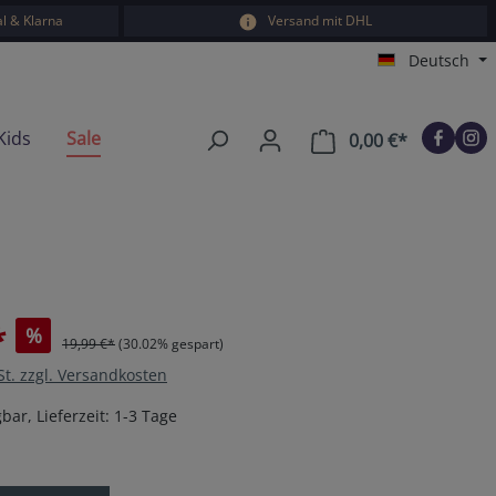
l & Klarna
Versand mit DHL
Deutsch
Kids
Sale
0,00 €*
Warenkorb e
*
%
19,99 €*
(30.02% gespart)
St. zzgl. Versandkosten
bar, Lieferzeit: 1-3 Tage
en