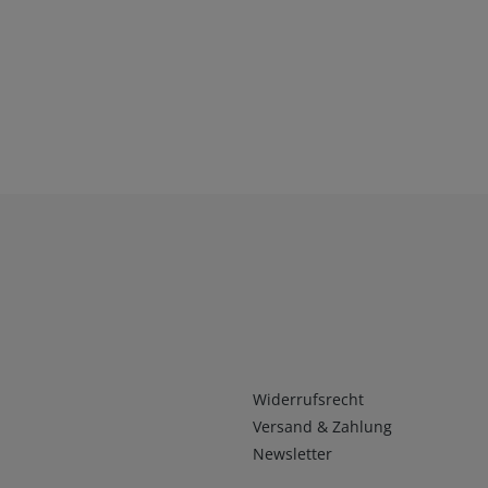
Infos 2
Widerrufsrecht
Versand & Zahlung
Newsletter