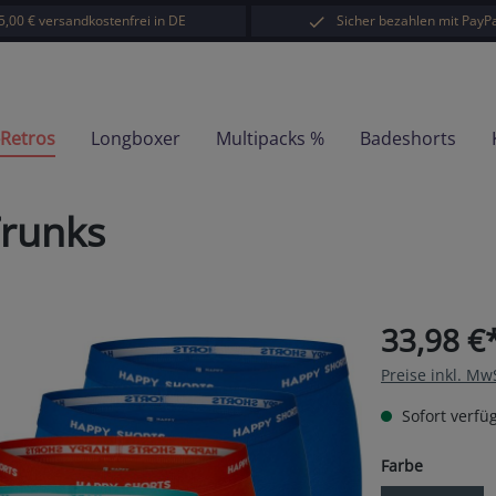
5,00 € versandkostenfrei in DE
Sicher bezahlen mit PayPa
-Retros
Longboxer
Multipacks %
Badeshorts
Trunks
33,98 €
Preise inkl. Mw
Sofort verfüg
auswähl
Farbe