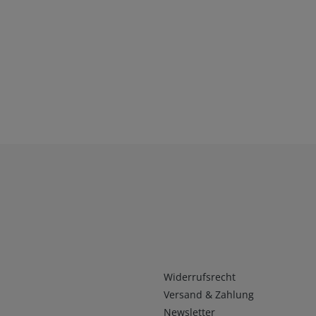
Infos 2
Widerrufsrecht
Versand & Zahlung
Newsletter