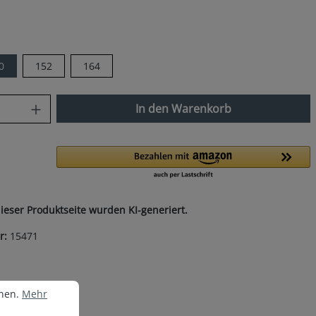
auswählen
0
152
164
nzahl: Gib den gewünschten Wert ein od
In den Warenkorb
dieser Produktseite wurden KI-generiert.
r:
15471
nen.
Mehr Informationen ...
nnen.
Mehr