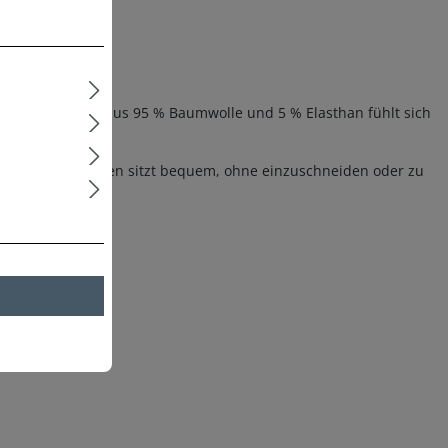
tige Material aus 95 % Baumwolle und 5 % Elasthan fühlt sich
lastische Bündchen sitzt bequem, ohne einzuschneiden oder zu
ßen beliebt ist.