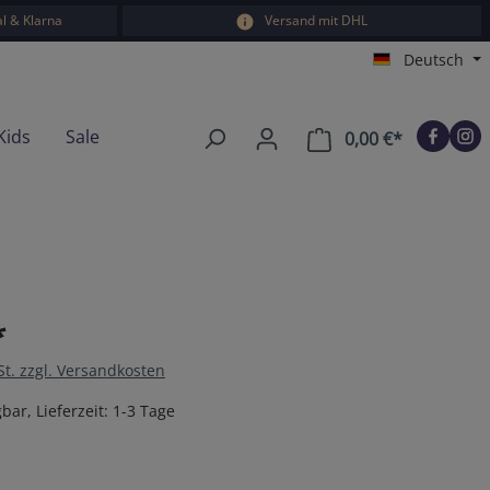
l & Klarna
Versand mit DHL
Deutsch
Kids
Sale
0,00 €*
Warenkorb e
*
St. zzgl. Versandkosten
bar, Lieferzeit: 1-3 Tage
en