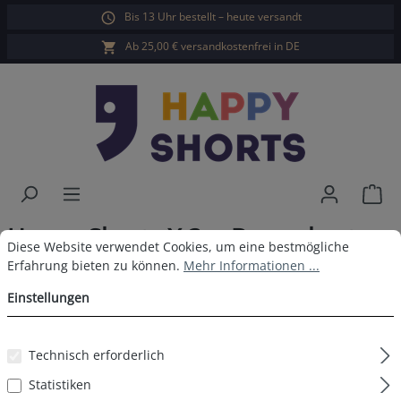
Bis 13 Uhr bestellt – heute versandt
alt springen
Ab 25,00 € versandkostenfrei in DE
War
Happy Shorts X 3er Boxershorts
Cookie-Voreinstellungen
Diese Website verwendet Cookies, um eine bestmögliche Erfahrun
Diese Website verwendet Cookies, um eine bestmögliche
Ente
Erfahrung bieten zu können.
Mehr Informationen ...
Einstellungen
Technisch erforderlich
Bildergalerie überspringen
Statistiken