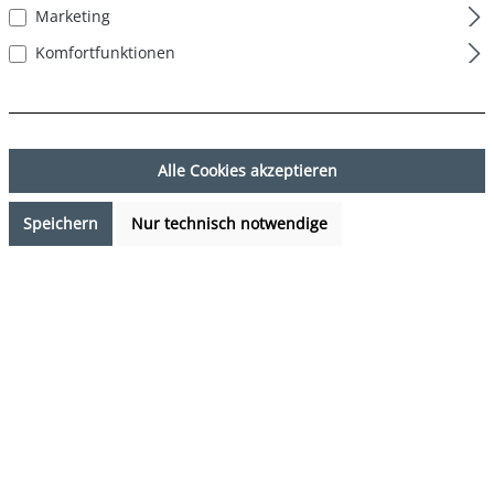
Marketing
Komfortfunktionen
Alle Cookies akzeptieren
Speichern
Nur technisch notwendige
29,95 €*
%
38,85 €*
(22.91% gespart)
Preise inkl. MwSt. zzgl. Versandkosten
Sofort verfügbar, Lieferzeit: 1-3 Tage
auswählen
Farbe
Ente - Frosch - Biene