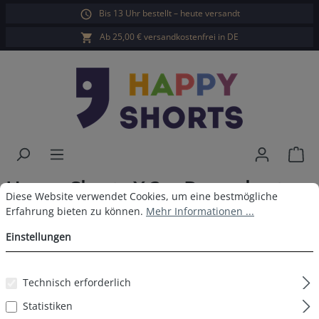
Bis 13 Uhr bestellt – heute versandt
alt springen
Ab 25,00 € versandkostenfrei in DE
War
Happy Shorts X 3er Boxershorts
Cookie-Voreinstellungen
Diese Website verwendet Cookies, um eine bestmögliche Erfahrun
Diese Website verwendet Cookies, um eine bestmögliche
Essen
Erfahrung bieten zu können.
Mehr Informationen ...
Einstellungen
Technisch erforderlich
Bildergalerie überspringen
Statistiken