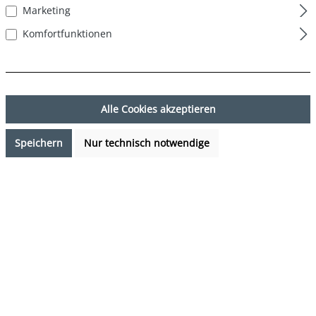
Marketing
Komfortfunktionen
Alle Cookies akzeptieren
Speichern
Nur technisch notwendige
29,95 €*
%
38,85 €*
(22.91% gespart)
Preise inkl. MwSt. zzgl. Versandkosten
Sofort verfügbar, Lieferzeit: 1-3 Tage
auswählen
Farbe
Hamburger - Pizza - Gummibär