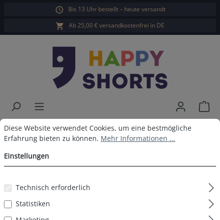
Bis 13 Uhr bestellt – heute versandt
alt springen
Ab 25,00 € versandkostenfrei in DE
War
Cookie-Voreinstellungen
Diese Website verwendet Cookies, um eine bestmögliche Erfahrun
Happy Shorts X 3er Boxershorts
Diese Website verwendet Cookies, um eine bestmögliche
Erfahrung bieten zu können.
Mehr Informationen ...
Tiere
Einstellungen
Technisch erforderlich
Bildergalerie überspringen
Statistiken
Marketing