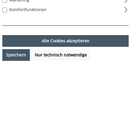
Komfortfunktionen
Alle Cookies akzeptieren
Speichern
Nur technisch notwendige
29,95 €*
%
38,85 €*
(22.91% gespart)
Preise inkl. MwSt. zzgl. Versandkosten
Verfügbarkeit anfragen
auswählen
Farbe
Küken - Hase - Waschbär
(Diese Option ist zurzeit nicht verfügbar.)