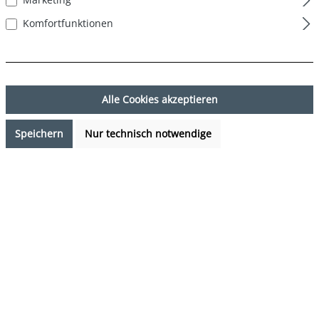
Komfortfunktionen
Alle Cookies akzeptieren
Speichern
Nur technisch notwendige
29,95 €*
%
38,85 €*
(22.91% gespart)
Preise inkl. MwSt. zzgl. Versandkosten
Verfügbarkeit anfragen
auswählen
Farbe
Küken - Hase - Waschbär
(Diese Option ist zurzeit nicht verfügbar.)