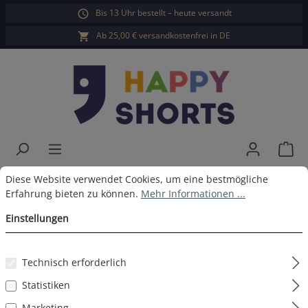
Bis 13 Uhr bestellt – heute versandt
alt springen
Ab 25,00 € versandkostenfrei in DE
War
Cookie-Voreinstellungen
Diese Website verwendet Cookies, um eine bestmögliche Erfahrun
Happy Shorts X 3er Boxershorts
Diese Website verwendet Cookies, um eine bestmögliche
Erfahrung bieten zu können.
Mehr Informationen ...
Tiere
Einstellungen
Technisch erforderlich
Bildergalerie überspringen
Statistiken
Marketing