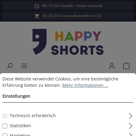
Bis 13 Uhr bestellt – heute versandt
alt springen
Ab 25,00 € versandkostenfrei in DE
War
Cookie-Voreinstellungen
Diese Website verwendet Cookies, um eine bestmögliche Erfahrun
Happy Shorts X Boxershorts
Diese Website verwendet Cookies, um eine bestmögliche
Erfahrung bieten zu können.
Mehr Informationen ...
Frosch
Einstellungen
Technisch erforderlich
Bildergalerie überspringen
Statistiken
Marketing