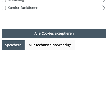
Komfortfunktionen
Alle Cookies akzeptieren
Speichern
Nur technisch notwendige
12,95 €*
Preise inkl. MwSt. zzgl. Versandkosten
Verfügbarkeit anfragen
auswählen
Farbe
Frosch - Frog
(Diese Option ist zurzeit nicht verfügbar.)