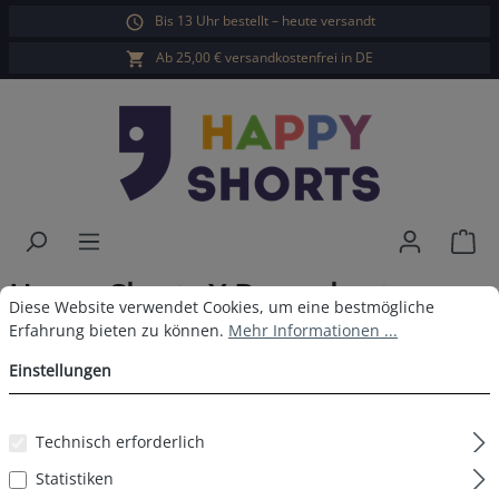
Bis 13 Uhr bestellt – heute versandt
alt springen
Ab 25,00 € versandkostenfrei in DE
War
Happy Shorts X Boxershorts
Cookie-Voreinstellungen
Diese Website verwendet Cookies, um eine bestmögliche Erfahrun
Diese Website verwendet Cookies, um eine bestmögliche
Hamburger
Erfahrung bieten zu können.
Mehr Informationen ...
Einstellungen
Technisch erforderlich
Bildergalerie überspringen
Statistiken