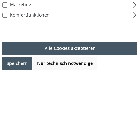
Marketing
Komfortfunktionen
Alle Cookies akzeptieren
Speichern
Nur technisch notwendige
12,95 €*
Preise inkl. MwSt. zzgl. Versandkosten
Sofort verfügbar, Lieferzeit: 1-3 Tage
auswählen
Farbe
Hamburger - Cheeseburger