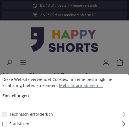
Bis 13 Uhr bestellt – heute versandt
alt springen
Ab 25,00 € versandkostenfrei in DE
War
Happy Shorts X Boxershorts
Cookie-Voreinstellungen
Diese Website verwendet Cookies, um eine bestmögliche Erfahrun
Diese Website verwendet Cookies, um eine bestmögliche
Hamburger
Erfahrung bieten zu können.
Mehr Informationen ...
Einstellungen
Technisch erforderlich
Bildergalerie überspringen
Statistiken