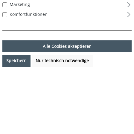
Marketing
Komfortfunktionen
Alle Cookies akzeptieren
Speichern
Nur technisch notwendige
12,95 €*
Preise inkl. MwSt. zzgl. Versandkosten
Sofort verfügbar, Lieferzeit: 1-3 Tage
auswählen
Farbe
Hamburger - Cheeseburger