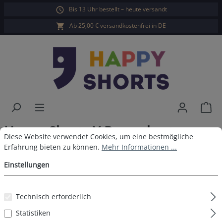
Bis 13 Uhr bestellt – heute versandt
alt springen
Ab 25,00 € versandkostenfrei in DE
War
Happy Shorts X Boxershorts
Cookie-Voreinstellungen
Diese Website verwendet Cookies, um eine bestmögliche Erfahrun
Diese Website verwendet Cookies, um eine bestmögliche
Tukan
Erfahrung bieten zu können.
Mehr Informationen ...
Einstellungen
Technisch erforderlich
Bildergalerie überspringen
Statistiken