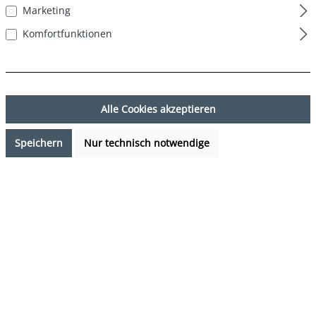
Marketing
Komfortfunktionen
Alle Cookies akzeptieren
Speichern
Nur technisch notwendige
12,95 €*
Preise inkl. MwSt. zzgl. Versandkosten
Sofort verfügbar, Lieferzeit: 1-3 Tage
auswählen
Farbe
Tukan - Tucan