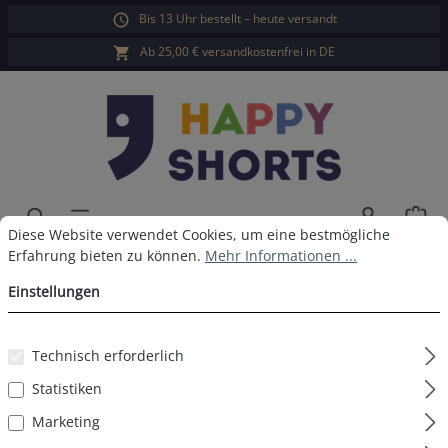
Bis 13 Uhr bestellt – heute versandt
alt springen
Ab 25,00 € versandkostenfrei in DE
War
Cookie-Voreinstellungen
Diese Website verwendet Cookies, um eine bestmögliche Erfahrun
Diese Website verwendet Cookies, um eine bestmögliche
Erfahrung bieten zu können.
Mehr Informationen ...
FAQ
Einstellungen
Häufig gestellte Fragen und Antworten
Produkte - Qualität
Technisch erforderlich
Statistiken
+
Was sind Happy Shorts?
Marketing